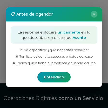
📋 Antes de agendar
×
La sesión se enfocará
únicamente
en lo
que describas en el campo
Asunto
.
🎯 Sé específico: ¿qué necesitas resolver?
📎 Ten lista evidencia: capturas o datos del caso
👤 Indica quién tiene el problema y cuándo ocurrió
Entendido
Operaciones Digitales
como un Servicio