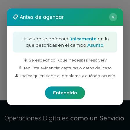
📋 Antes de agendar
×
La sesión se enfocará
únicamente
en lo
que describas en el campo
Asunto
.
🎯 Sé específico: ¿qué necesitas resolver?
📎 Ten lista evidencia: capturas o datos del caso
👤 Indica quién tiene el problema y cuándo ocurrió
Entendido
Operaciones Digitales
como un Servicio